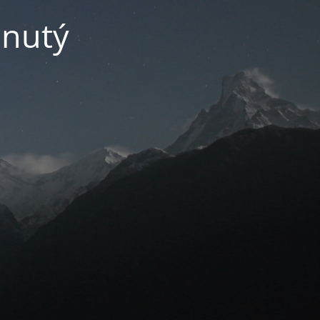
pnutý